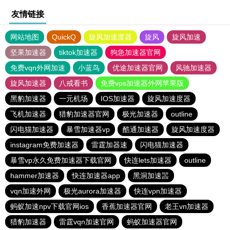
友情链接
网站地图
QuickQ
旋风加速度器
旋风
旋风加速
坚果加速器
tiktok加速器
狗急加速器官网
免费vqn外网加速
小蓝鸟
优途加速器官网
风驰加速器
旋风加速器
八戒看书
免费vps加速器外网苹果版
黑豹加速器
一元机场
IOS加速器
旋风加速度器
飞机加速器
猎豹加速器官网
极光加速器
outline
闪电猫加速器
暴雪加速器vp
酷通加速器
旋风加速度器
instagram免费加速器
雷霆加器速
闪电猫加速器
暴雪vp永久免费加速器下载官网
快连lets加速器
outline
hammer加速器
快连加速器app
黑洞加速噐
vqn加速外网
极光aurora加速器
快连vρn加速器
蚂蚁加速npv下载官网ios
香蕉加速器官网
老王vn加速器
猎豹加速器
雷霆vqn加速官网
蚂蚁加速器官网