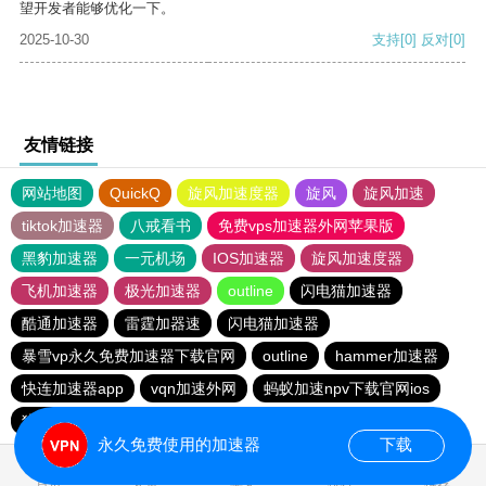
望开发者能够优化一下。
2025-10-30
支持
[0]
反对
[0]
友情链接
网站地图
QuickQ
旋风加速度器
旋风
旋风加速
tiktok加速器
八戒看书
免费vps加速器外网苹果版
黑豹加速器
一元机场
IOS加速器
旋风加速度器
飞机加速器
极光加速器
outline
闪电猫加速器
酷通加速器
雷霆加器速
闪电猫加速器
暴雪vp永久免费加速器下载官网
outline
hammer加速器
快连加速器app
vqn加速外网
蚂蚁加速npv下载官网ios
猎豹加速器
黑洞加速
免费vqn加速
极光加速器
永久免费使用的加速器
下载
0.279850s
首页
安卓
苹果
排行
推荐