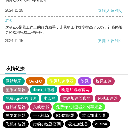
我喜欢这个软件 作者加油
2024-11-15
支持
[0]
反对
[0]
游客
这款app是我工作上的得力助手，让我的工作效率提高了50%，让我能够
更轻松地完成工作任务。
2024-11-15
支持
[0]
反对
[0]
友情链接
网站地图
QuickQ
旋风加速度器
旋风
旋风加速
坚果加速器
tiktok加速器
狗急加速器官网
免费vqn外网加速
小蓝鸟
优途加速器官网
风驰加速器
旋风加速器
八戒看书
免费vps加速器外网苹果版
黑豹加速器
一元机场
IOS加速器
旋风加速度器
飞机加速器
猎豹加速器官网
极光加速器
outline