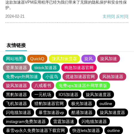
这款加速器VPM应用程序已经为我们带来了无限的隐私保护和安全性保
护。
2024-02-21
支持
[0]
反对
[0]
友情链接
网站地图
QuickQ
旋风加速度器
旋风
旋风加速
坚果加速器
tiktok加速器
狗急加速器官网
免费vqn外网加速
小蓝鸟
优途加速器官网
风驰加速器
旋风加速器
八戒看书
免费vps加速器外网苹果版
黑豹加速器
一元机场
IOS加速器
旋风加速度器
飞机加速器
猎豹加速器官网
极光加速器
outline
闪电猫加速器
暴雪加速器vp
酷通加速器
旋风加速度器
instagram免费加速器
雷霆加器速
闪电猫加速器
暴雪vp永久免费加速器下载官网
快连lets加速器
outline