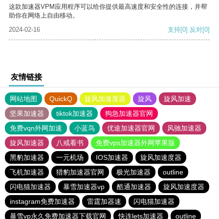
这款加速器VPM应用程序可以给你提供最高速度和安全性的连接，并帮
助你在网络上自由移动。
2024-02-16
支持
[0]
反对
[0]
友情链接
网站地图
QuickQ
旋风加速度器
旋风
旋风加速
坚果加速器
tiktok加速器
狗急加速器官网
免费vqn外网加速
小蓝鸟
优途加速器官网
风驰加速器
旋风加速器
八戒看书
免费vps加速器外网苹果版
黑豹加速器
一元机场
IOS加速器
旋风加速度器
飞机加速器
猎豹加速器官网
极光加速器
outline
闪电猫加速器
暴雪加速器vp
酷通加速器
旋风加速度器
instagram免费加速器
雷霆加器速
闪电猫加速器
暴雪vp永久免费加速器下载官网
快连lets加速器
outline