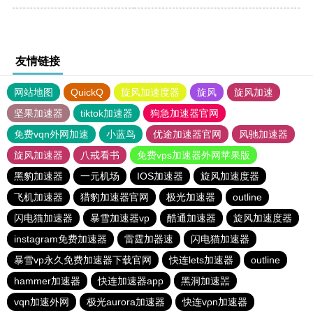
友情链接
网站地图
QuickQ
旋风加速度器
旋风
旋风加速
坚果加速器
tiktok加速器
狗急加速器官网
免费vqn外网加速
小蓝鸟
优途加速器官网
风驰加速器
旋风加速器
八戒看书
免费vps加速器外网苹果版
黑豹加速器
一元机场
IOS加速器
旋风加速度器
飞机加速器
猎豹加速器官网
极光加速器
outline
闪电猫加速器
暴雪加速器vp
酷通加速器
旋风加速度器
instagram免费加速器
雷霆加器速
闪电猫加速器
暴雪vp永久免费加速器下载官网
快连lets加速器
outline
hammer加速器
快连加速器app
黑洞加速噐
vqn加速外网
极光aurora加速器
快连vρn加速器